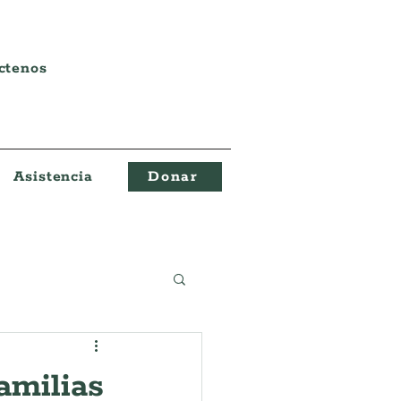
ctenos
Asistencia
Donar
amilias