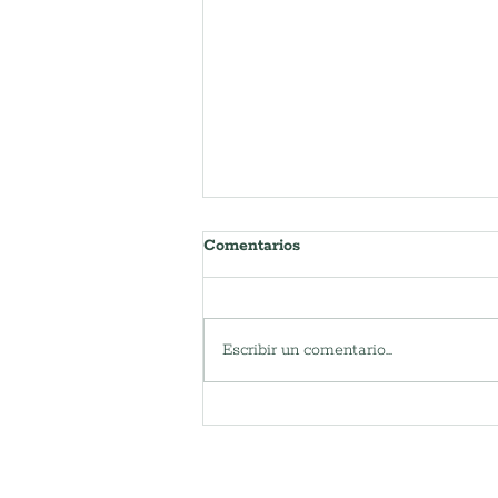
Comentarios
Escribir un comentario...
Semana de preparación para
huracanes: Construyendo
hogares más seguros antes de
la tormenta