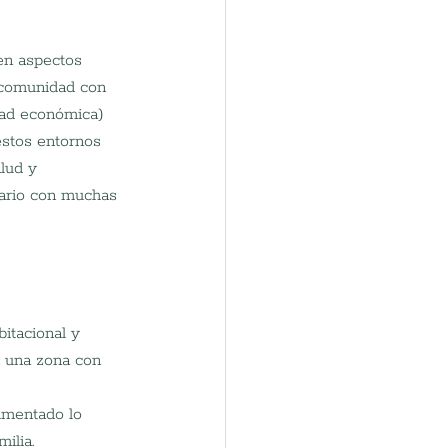
en aspectos 
a comunidad con 
dad económica) 
estos entornos 
lud y 
dario con muchas 
itacional y 
n una zona con 
imentado lo 
ilia.