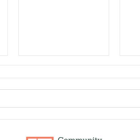
Día de la Tierra 2025: Formas
Tran
sencillas de hacer que su
la m
hogar sea más ecológico y
famil
cómo CDLI puede ayudar
opor