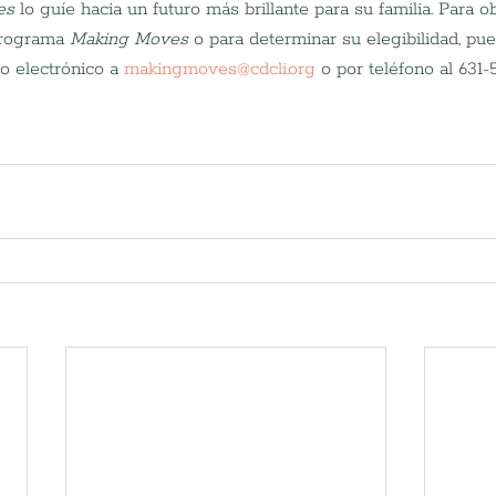
es
 lo guíe hacia un futuro más brillante para su familia. Para 
programa 
Making Moves
 o para determinar su elegibilidad, p
o electrónico a 
makingmoves@cdcli.org
 o por teléfono al 631-