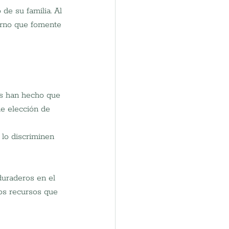
 de su familia. Al 
orno que fomente 
es han hecho que 
de elección de 
 lo discriminen 
duraderos en el 
los recursos que 