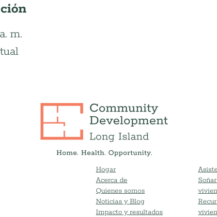
ación
a. m.
tual
Hogar
Asiste
Acerca de
Soñar
Quienes somos
vivie
Noticias y Blog
Recur
Impacto y resultados
vivie